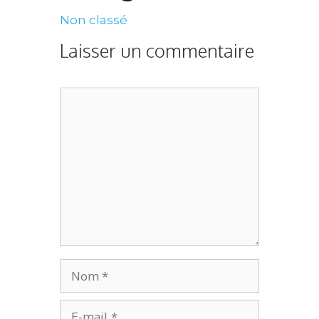
Non classé
Laisser un commentaire
Commentaire
Nom
E-