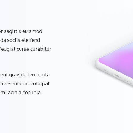
or sagittis euismod
da sociis eleifend
 feugiat curae curabitur
tent gravida leo ligula
raesent erat volutpat
am lacinia conubia.