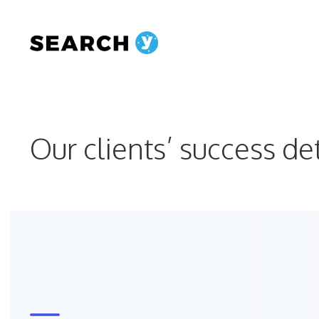
Aller
au
contenu
Our clients’ success de