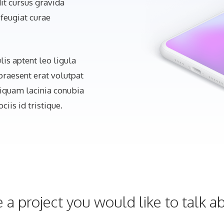
it cursus gravida
 feugiat curae
lis aptent leo ligula
raesent erat volutpat
liquam lacinia conubia
iis id tristique.
 a project you would like to talk a