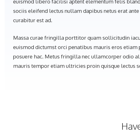
euismod libero facilisi aptent elementum felis bland
sociis eleifend lectus nullam dapibus netus erat ante
curabitur est ad.
Massa curae fringilla porttitor quam sollicitudin iacu
euismod dictumst orci penatibus mauris eros etiam p
posuere hac. Metus fringilla nec ullamcorper odio a
mauris tempor etiam ultricies proin quisque lectus soc
Have